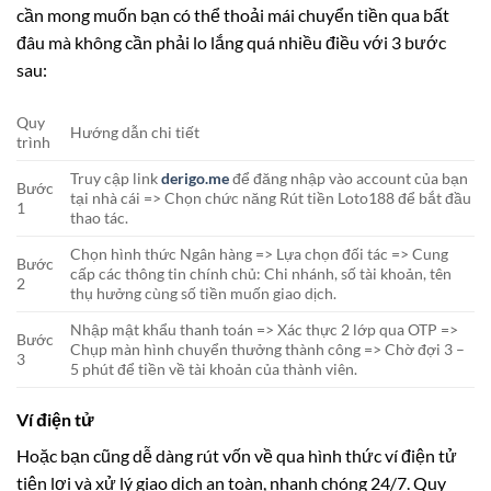
cần mong muốn bạn có thể thoải mái chuyển tiền qua bất
đâu mà không cần phải lo lắng quá nhiều điều với 3 bước
sau:
Quy
Hướng dẫn chi tiết
trình
Truy cập link
derigo.me
để đăng nhập vào account của bạn
Bước
tại nhà cái => Chọn chức năng Rút tiền Loto188 để bắt đầu
1
thao tác.
Chọn hình thức Ngân hàng => Lựa chọn đối tác => Cung
Bước
cấp các thông tin chính chủ: Chi nhánh, số tài khoản, tên
2
thụ hưởng cùng số tiền muốn giao dịch.
Nhập mật khẩu thanh toán => Xác thực 2 lớp qua OTP =>
Bước
Chụp màn hình chuyển thưởng thành công => Chờ đợi 3 –
3
5 phút để tiền về tài khoản của thành viên.
Ví điện tử
Hoặc bạn cũng dễ dàng rút vốn về qua hình thức ví điện tử
tiện lợi và xử lý giao dịch an toàn, nhanh chóng 24/7. Quy