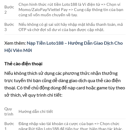
Chọn hình thức rút tiền Loto188 là Ví điện tử => Chọn ví
Bước
Momo/ZaloPay/Viettel Pay => Cung cấp thông tin của bạn
2
cùng số vốn muốn chuyển về tay.
Bước
Nếu không có gì sai sót hãy nhập mật khẩu thanh toán, mã
3
OTP và chờ đợi số dư ví của bạn được cập nhật.
Xem thêm:
Nạp Tiền Loto188 – Hướng Dẫn Giao Dịch Cho
Hội Viên Mới
Thẻ cào điện thoại
Nếu không thích sử dụng các phương thức nhận thưởng
trực tuyến thì bạn cũng dễ dàng giao dịch qua thẻ cào điện
thoại. Có thể chủ động dùng để nạp card hoặc game tùy theo
sở thích, về quy trình chi tiết:
Quy
Hướng dẫn chi tiết
trình
Bước
Đăng nhập vào tài khoản cá cược của bạn => Chọn chức
1
năng Rút tiền Loto188 để tiếp tục thực hiện thao tác khác.