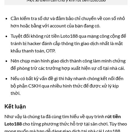
Cần kiểm tra số dư và đảm bảo chỉ chuyển về con số nhỏ
hơn hoặc bằng với account của bạn đang có.
Tuyệt đối không rút tiền Loto188 qua mạng công cộng để
tránh bị hacker đánh cắp thông tin giao dịch nhất là mật
khẩu thanh toán, OTP.
Nên chụp màn hình giao dịch thành công làm minh chứng
để phòng trừ các trường hợp xuất hiện sự cố tại nhà cái.
Nếu có bất kỳ vấn đề gì thì hãy nhanh chóng kết nối đến
bộ phận CSKH qua nhiều hình thức để được xử lý kịp
thời.
Kết luận
Như vậy là chúng ta đã cùng tìm hiểu về quy trình
rút tiền
Loto188
cho từng phương thức hỗ trợ tại sân chơi. Tùy theo
mong muốn mà bạn dễ dàng giao dịch tại nhà cái Loto188