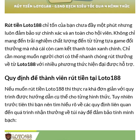
Rút tiền Loto188
chỉ tốn của bạn chưa đầy một phút nhưng
luôn đảm bảo sự chính xác và an toàn cho hội viên. Không chỉ
mang đến trải nghiệm chất lượng đến từ từng tựa game đổi
thưởng mà nhà cái còn cam kết thanh toán xanh chính. Chỉ
cần mong muốn người chơi có thể nhanh chóng rút thưởng
về từ
Loto188
với nhiều phương thức hiện đại được hỗ trợ.
Quy định để thành viên rút tiền tại Loto188
Nếu muốn rút tiền Loto188 thì thực ra khá đơn giản với quy
trình được hướng dẫn cụ thể cho từng hình thức. Tuy nhiên
trước tiên thì bạn nên tìm hiểu rõ về các quy định liên quan
đến quá trình nhận thưởng về túi này để đảm bảo tính minh
bạch: