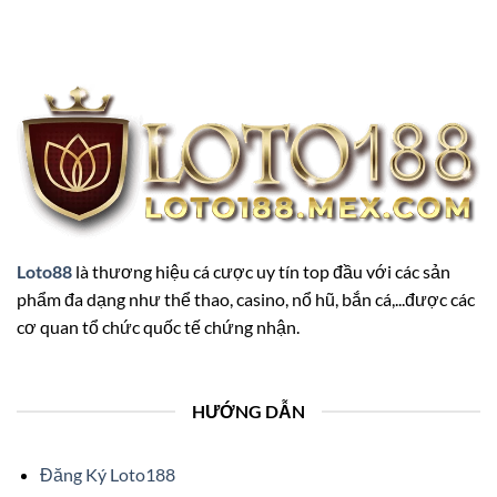
Loto88
là thương hiệu cá cược uy tín top đầu với các sản
phẩm đa dạng như thể thao, casino, nổ hũ, bắn cá,...được các
cơ quan tổ chức quốc tế chứng nhận.
HƯỚNG DẪN
Đăng Ký Loto188