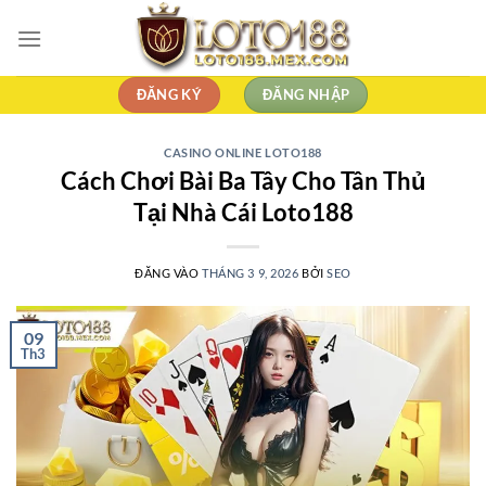
Bỏ
qua
nội
dung
ĐĂNG KÝ
ĐĂNG NHẬP
CASINO ONLINE LOTO188
Cách Chơi Bài Ba Tây Cho Tân Thủ
Tại Nhà Cái Loto188
ĐĂNG VÀO
THÁNG 3 9, 2026
BỞI
SEO
09
Th3