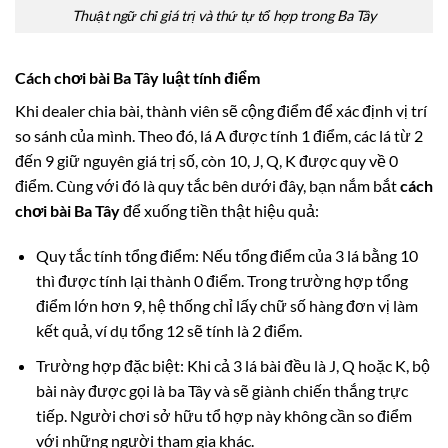
Thuật ngữ chỉ giá trị và thứ tự tổ hợp trong Ba Tây
Cách chơi bài Ba Tây luật tính điểm
Khi dealer chia bài, thành viên sẽ cộng điểm để xác định vị trí
so sánh của mình. Theo đó, lá A được tính 1 điểm, các lá từ 2
đến 9 giữ nguyên giá trị số, còn 10, J, Q, K được quy về 0
điểm. Cùng với đó là quy tắc bên dưới đây, bạn nắm bắt
cách
chơi bài Ba Tây
để xuống tiền thật hiệu quả:
Quy tắc tính tổng điểm: Nếu tổng điểm của 3 lá bằng 10
thì được tính lại thành 0 điểm. Trong trường hợp tổng
điểm lớn hơn 9, hệ thống chỉ lấy chữ số hàng đơn vị làm
kết quả, ví dụ tổng 12 sẽ tính là 2 điểm.
Trường hợp đặc biệt: Khi cả 3 lá bài đều là J, Q hoặc K, bộ
bài này được gọi là ba Tây và sẽ giành chiến thắng trực
tiếp. Người chơi sở hữu tổ hợp này không cần so điểm
với những người tham gia khác.