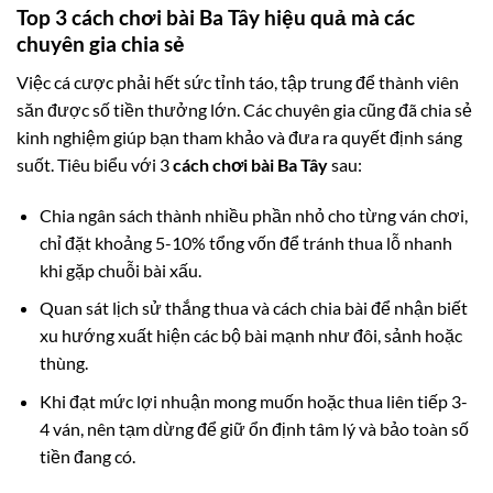
Top 3 cách chơi bài Ba Tây hiệu quả mà các
chuyên gia chia sẻ
Việc cá cược phải hết sức tỉnh táo, tập trung để thành viên
săn được số tiền thưởng lớn. Các chuyên gia cũng đã chia sẻ
kinh nghiệm giúp bạn tham khảo và đưa ra quyết định sáng
suốt. Tiêu biểu với 3
cách chơi bài Ba Tây
sau:
Chia ngân sách thành nhiều phần nhỏ cho từng ván chơi,
chỉ đặt khoảng 5-10% tổng vốn để tránh thua lỗ nhanh
khi gặp chuỗi bài xấu.
Quan sát lịch sử thắng thua và cách chia bài để nhận biết
xu hướng xuất hiện các bộ bài mạnh như đôi, sảnh hoặc
thùng.
Khi đạt mức lợi nhuận mong muốn hoặc thua liên tiếp 3-
4 ván, nên tạm dừng để giữ ổn định tâm lý và bảo toàn số
tiền đang có.