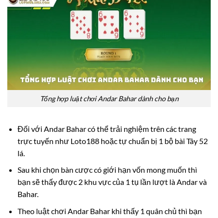
Tổng hợp luật chơi Andar Bahar dành cho bạn
Đối với Andar Bahar có thể trải nghiệm trên các trang
trực tuyến như Loto188 hoặc tự chuẩn bị 1 bộ bài Tây 52
lá.
Sau khi chọn bàn cược có giới hạn vốn mong muốn thì
bạn sẽ thấy được 2 khu vực của 1 tụ lần lượt là Andar và
Bahar.
Theo luật chơi Andar Bahar khi thấy 1 quân chủ thì bạn