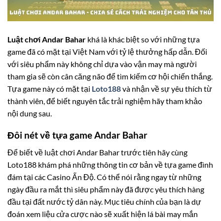
Luật chơi Andar Bahar
khá là khác biệt so với những tựa
game đã có mặt tại Việt Nam với tỷ lệ thưởng hấp dẫn. Đối
với siêu phẩm này không chỉ dựa vào vận may mà người
tham gia sẽ còn cân căng não để tìm kiếm cơ hội chiến thắng.
Tựa game này có mặt tại
Loto188
và nhận về sự yêu thích từ
thành viên, để biết nguyên tắc trải nghiệm hãy tham khảo
nội dung sau.
Đôi nét về tựa game Andar Bahar
Để biết về luật chơi Andar Bahar trước tiên hãy cùng
Loto188 khám phá những thông tin cơ bản về tựa game đình
đám tại các Casino Ấn Độ. Có thể nói rằng ngay từ những
ngày đầu ra mắt thì siêu phẩm này đã được yêu thích hàng
đầu tại đất nước tỷ dân này. Mục tiêu chính của bạn là dự
đoán xem liệu cửa cược nào sẽ xuất hiện lá bài may mắn