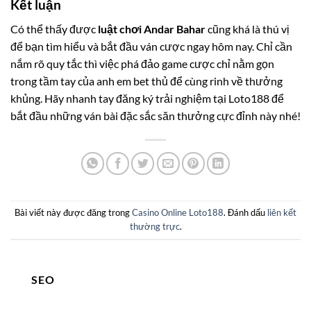
Kết luận
Có thể thấy được
luật chơi Andar Bahar
cũng khá là thú vị
để bạn tìm hiểu và bắt đầu ván cược ngay hôm nay. Chỉ cần
nắm rõ quy tắc thì việc phá đảo game cược chỉ nằm gọn
trong tầm tay của anh em bet thủ để cùng rinh về thưởng
khủng. Hãy nhanh tay đăng ký trải nghiệm tại Loto188 để
bắt đầu những ván bài đặc sắc săn thưởng cực đỉnh này nhé!
Bài viết này được đăng trong
Casino Online Loto188
. Đánh dấu
liên kết
thường trực
.
SEO