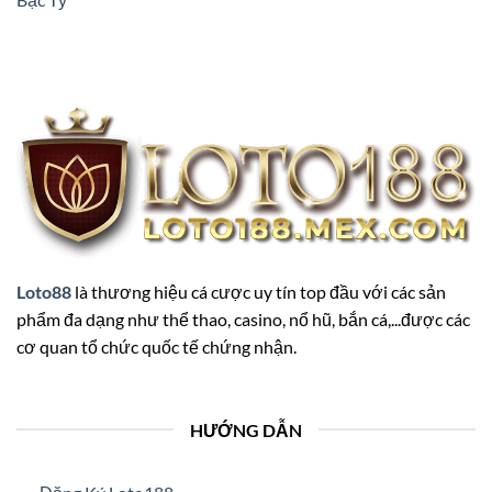
Loto88
là thương hiệu cá cược uy tín top đầu với các sản
phẩm đa dạng như thể thao, casino, nổ hũ, bắn cá,...được các
cơ quan tổ chức quốc tế chứng nhận.
HƯỚNG DẪN