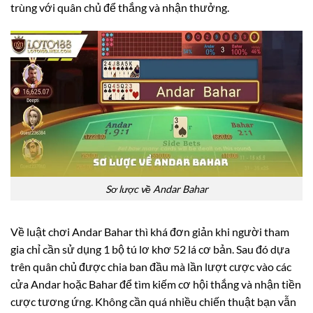
trùng với quân chủ để thắng và nhận thưởng.
Sơ lược về Andar Bahar
Về luật chơi Andar Bahar thì khá đơn giản khi người tham
gia chỉ cần sử dụng 1 bộ tú lơ khơ 52 lá cơ bản. Sau đó dựa
trên quân chủ được chia ban đầu mà lần lượt cược vào các
cửa Andar hoặc Bahar để tìm kiếm cơ hội thắng và nhận tiền
cược tương ứng. Không cần quá nhiều chiến thuật bạn vẫn