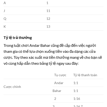
A
1
J
11
Q
12
K
13
Tỷ lệ trả thưởng
Trong luật chơi Andar Bahar cũng đề cập đến việc người
tham gia có thể lựa chọn xuống tiền vào đa dạng các cửa
cược. Tùy theo xác suất mà tiền thưởng mang về cho bạn sẽ
vô cùng hấp dẫn theo bảng tỷ lệ ngay sau đây:
Tụ cược
Tỷ lệ thanh toán
Andar
1:1
Cược chính
Bahar
1:1
2
1:16
3
1:16.7