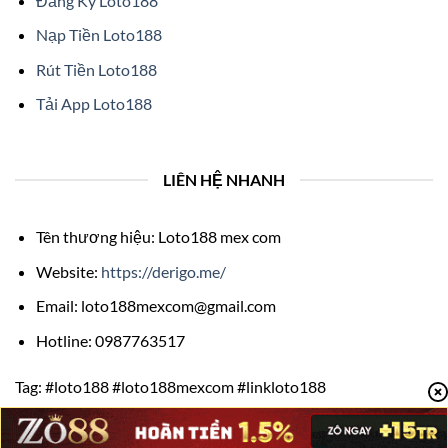
Đăng Ký Loto188
Nạp Tiền Loto188
Rút Tiền Loto188
Tải App Loto188
LIÊN HỆ NHANH
Tên thương hiệu: Loto188 mex com
Website:
https://derigo.me/
Email:
loto188mexcom@gmail.com
Hotline: 0987763517
Tag: #loto188 #loto188mexcom #linkloto188
#naptienloto188